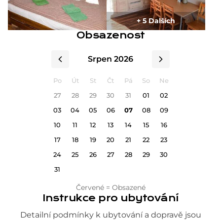
+ 5 Dalších
Obsazenost
Srpen 2026
Po
Út
St
Čt
Pá
So
Ne
27
28
29
30
31
01
02
03
04
05
06
07
08
09
10
11
12
13
14
15
16
17
18
19
20
21
22
23
24
25
26
27
28
29
30
31
Červené = Obsazené
Instrukce pro ubytování
Detailní podmínky k ubytování a dopravě jsou