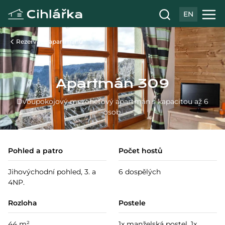
EN
Rezervace apartmánů
Apartmán 309
Dvoupokojový mezonetový apartmán s kapacitou až 6
osob.
Pohled a patro
Počet hostů
Jihovýchodní pohled, 3. a
6 dospělých
4NP.
Rozloha
Postele
44 m²
1x manželská postel, 1x